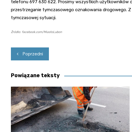
telefonu 697 630 622. Prosimy wszystkich użytkowników 
przestrzeganie tymczasowego oznakowania drogowego. Z g
tymczasowej sytuacji.
Źródło: facebook.com/MiastoLubon
Nawigacja
Poprzedni
wpisu
Powiązane teksty