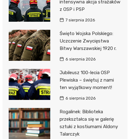
unda
iblioteka
intensywna akcja strażaków
z OSP i PSP
7 sierpnia 2026
lna
Święto Wojska Polskiego:
Uczczenie Zwycięstwa
owe
Bitwy Warszawskiej 1920 r.
6 sierpnia 2026
Jubileusz 100-lecia OSP
Plewiska – świętuj z nami
ten wyjątkowy moment!
6 sierpnia 2026
Rogalinek: Biblioteka
przekształca się w galerię
sztuki z kostiumami Aldony
Talarczyk