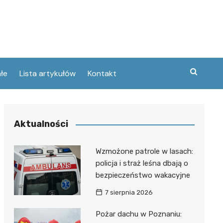
łe
Lista artykułów
Kontakt
zne
Aktualności
ary
ebawiu
urowanej
Wzmożone patrole w lasach:
w
policja i straż leśna dbają o
kie
bezpieczeństwo wakacyjne
Poznaniu
ckie
ce
7 sierpnia 2026
wej
ec
tszego
Pożar dachu w Poznaniu:
usa