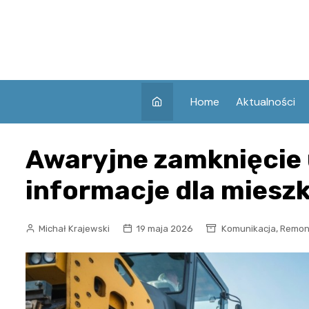
Skip
to
content
Home
Aktualności
Awaryjne zamknięcie u
informacje dla mies
,
Michał Krajewski
19 maja 2026
Komunikacja
Remon