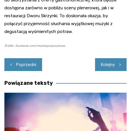
dostępna zarówno w pobliżu sceny plenerowej, jak i w
restauracji Dworu Skrzynki. To doskonała okazja, by
połączyć przyjemność słuchania wyjątkowej muzyki z
degustacją wyśmienitych potraw.
Źródło: facebook.com/miastopuszczykowo
Nawigacja
Poprzedni
Kolejny
wpisu
Powiązane teksty