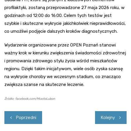
profilaktyki, zostaną przeprowadzone 27 maja 2026 roku, w
godzinach od 12:00 do 16:00. Celem tych testów jest
szybkie i skuteczne wykrycie jakichkolwiek nieprawidłowości,
co umożliwi podjęcie dalszych kroków diagnostycznych.
Wydarzenie organizowane przez OPEN Poznań stanowi
ważny krok w kierunku zwiększenia świadomości zdrowotnej
i promowania zdrowego stylu życia wśród mieszkańców
regionu. Dzięki takim inicjatywom, wiele osób zyska szansę
na wykrycie choroby we wczesnym stadium, co znacząco
zwiększa szanse na skuteczne leczenie.
Źródło: facebook.com/MiastoLubon
Nawigacja
Poprzedni
Kolejny
wpisu