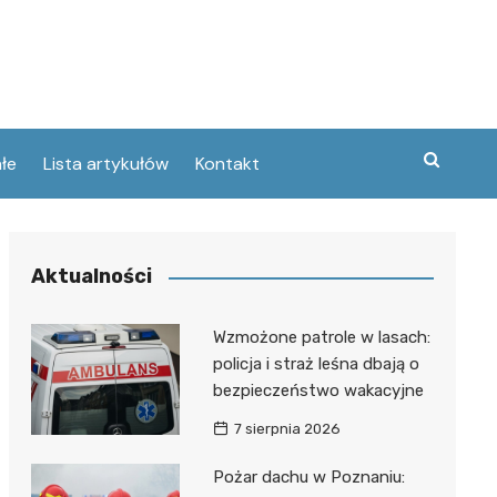
łe
Lista artykułów
Kontakt
zne
Aktualności
ary
ebawiu
urowanej
Wzmożone patrole w lasach:
w
policja i straż leśna dbają o
kie
bezpieczeństwo wakacyjne
Poznaniu
ckie
ce
7 sierpnia 2026
wej
ec
tszego
Pożar dachu w Poznaniu:
usa