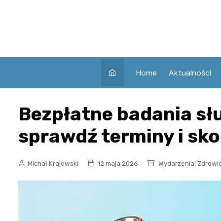
Skip
to
content
Home
Aktualności
Bezpłatne badania sł
sprawdź terminy i sko
,
Michał Krajewski
12 maja 2026
Wydarzenia
Zdrowi