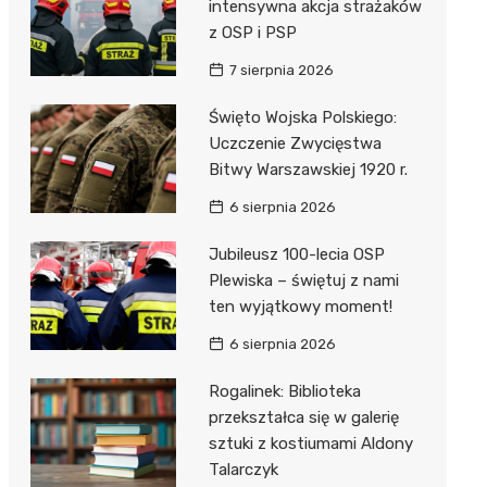
unda
iblioteka
intensywna akcja strażaków
z OSP i PSP
7 sierpnia 2026
lna
Święto Wojska Polskiego:
Uczczenie Zwycięstwa
owe
Bitwy Warszawskiej 1920 r.
6 sierpnia 2026
Jubileusz 100-lecia OSP
Plewiska – świętuj z nami
ten wyjątkowy moment!
6 sierpnia 2026
Rogalinek: Biblioteka
przekształca się w galerię
sztuki z kostiumami Aldony
Talarczyk