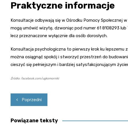
Praktyczne informacje
Konsultacje odbywają się w Ośrodku Pomocy Społecznej w K
mogą umówić wizytę, dzwoniąc pod numer 61 8108293 lub 7
lecz przeznaczone wyłącznie dla osób dorosłych.
Konsultacja psychologiczna to pierwszy krok ku lepszemu zro
można osiągnąć spokój i stworzyć przestrzeń do budowani
cieszyć się pełniejszym i bardziej satysfakcjonującym życie
Źródło: facebook.com/ugkomorniki
Nawigacja
Poprzedni
wpisu
Powiązane teksty