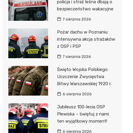
unda
iblioteka
policja i straż leśna dbają o
bezpieczeństwo wakacyjne
7 sierpnia 2026
lna
Pożar dachu w Poznaniu:
intensywna akcja strażaków
owe
z OSP i PSP
7 sierpnia 2026
Święto Wojska Polskiego:
Uczczenie Zwycięstwa
Bitwy Warszawskiej 1920 r.
6 sierpnia 2026
Jubileusz 100-lecia OSP
Plewiska – świętuj z nami
ten wyjątkowy moment!
6 sierpnia 2026