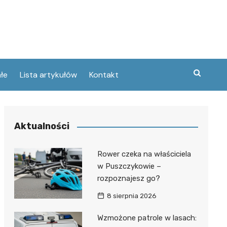
łe
Lista artykułów
Kontakt
zne
Aktualności
ary
ebawiu
urowanej
Rower czeka na właściciela
w
w Puszczykowie –
kie
rozpoznajesz go?
Poznaniu
ckie
ce
8 sierpnia 2026
wej
ec
tszego
Wzmożone patrole w lasach:
usa