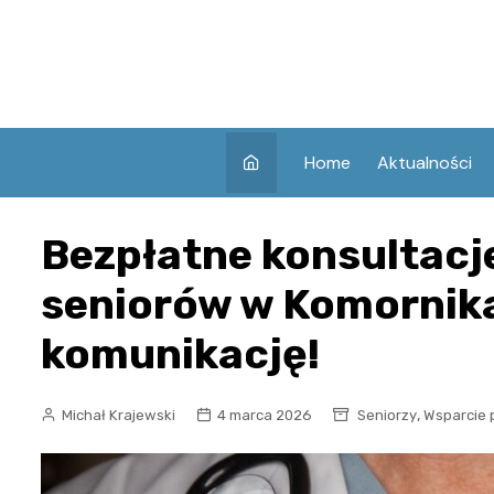
Skip
to
content
Home
Aktualności
Bezpłatne konsultacj
seniorów w Komornik
komunikację!
,
Michał Krajewski
4 marca 2026
Seniorzy
Wsparcie 