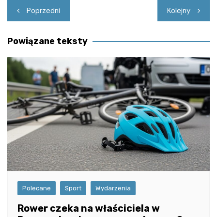
Nawigacja
Poprzedni
Kolejny
wpisu
Powiązane teksty
Polecane
Sport
Wydarzenia
Rower czeka na właściciela w