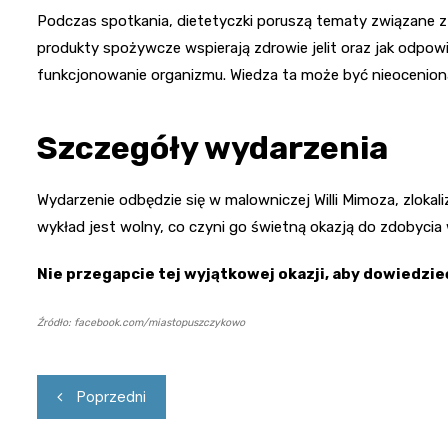
Podczas spotkania, dietetyczki poruszą tematy związane z die
produkty spożywcze wspierają zdrowie jelit oraz jak odpo
funkcjonowanie organizmu. Wiedza ta może być nieocenion
Szczegóły wydarzenia
Wydarzenie odbędzie się w malowniczej Willi Mimoza, zloka
wykład jest wolny, co czyni go świetną okazją do zdobyci
Nie przegapcie tej wyjątkowej okazji, aby dowiedzieć 
Źródło: facebook.com/miastopuszczykowo
Nawigacja
Poprzedni
wpisu