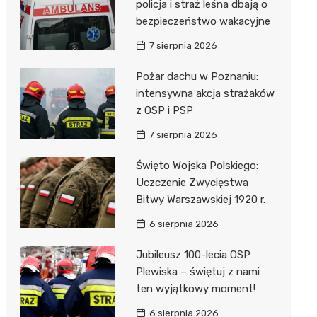
unda
iblioteka
policja i straż leśna dbają o
bezpieczeństwo wakacyjne
7 sierpnia 2026
lna
Pożar dachu w Poznaniu:
intensywna akcja strażaków
owe
z OSP i PSP
7 sierpnia 2026
Święto Wojska Polskiego:
Uczczenie Zwycięstwa
Bitwy Warszawskiej 1920 r.
6 sierpnia 2026
Jubileusz 100-lecia OSP
Plewiska – świętuj z nami
ten wyjątkowy moment!
6 sierpnia 2026