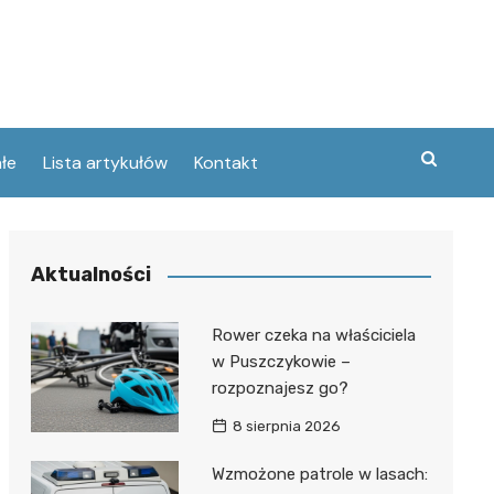
łe
Lista artykułów
Kontakt
zne
Aktualności
ary
ebawiu
urowanej
Rower czeka na właściciela
w
w Puszczykowie –
kie
rozpoznajesz go?
Poznaniu
ckie
ce
8 sierpnia 2026
wej
ec
tszego
Wzmożone patrole w lasach:
usa