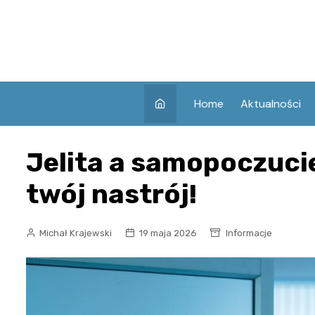
Skip
to
content
Home
Aktualności
Jelita a samopoczucie
twój nastrój!
Michał Krajewski
19 maja 2026
Informacje