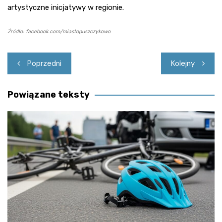
artystyczne inicjatywy w regionie.
Źródło: facebook.com/miastopuszczykowo
Nawigacja
Poprzedni
Kolejny
wpisu
Powiązane teksty