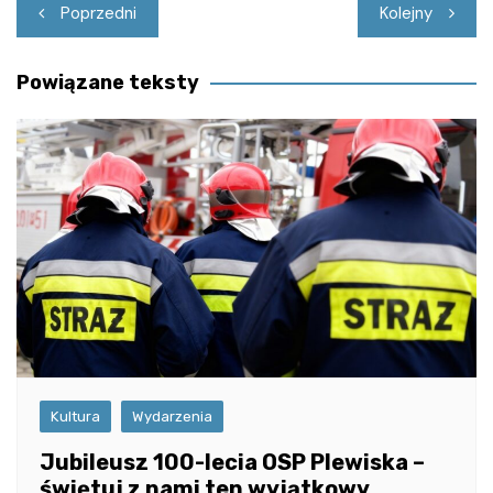
Nawigacja
Poprzedni
Kolejny
wpisu
Powiązane teksty
Kultura
Wydarzenia
Jubileusz 100-lecia OSP Plewiska –
świętuj z nami ten wyjątkowy