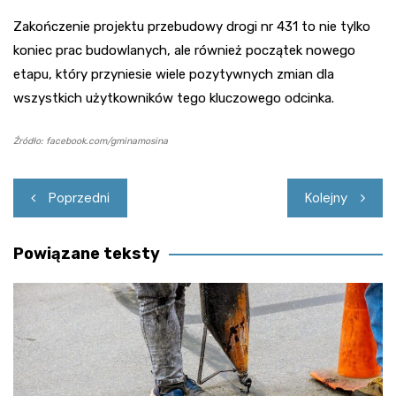
Zakończenie projektu przebudowy drogi nr 431 to nie tylko
koniec prac budowlanych, ale również początek nowego
etapu, który przyniesie wiele pozytywnych zmian dla
wszystkich użytkowników tego kluczowego odcinka.
Źródło: facebook.com/gminamosina
Nawigacja
Poprzedni
Kolejny
wpisu
Powiązane teksty