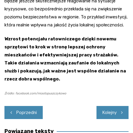
będzie jeszcze skuteczniejsze reagowanie na sytuacje
kryzysowe, co bezpośrednio przekłada się na zwiększenie
poziomu bezpieczeństwa w regionie. To przykład inwestycji,
która realnie wpływa na jakość życia lokalnej społeczności.
Wzrost potencjału ratowniczego dzięki nowemu
sprzętowi to krok w stronę lepszej ochrony
mieszkańców i efektywniejszej pracy strażaków.
Takie działania wzmacniają zaufanie do lokalnych
służb i pokazują, jak ważne jest wspólne działanie na
rzecz dobra wspólnego.
Źródło: facebook.com/miastopuszczykowo
Nawigacja
Poprzedni
Kolejny
wpisu
Powiązane teksty