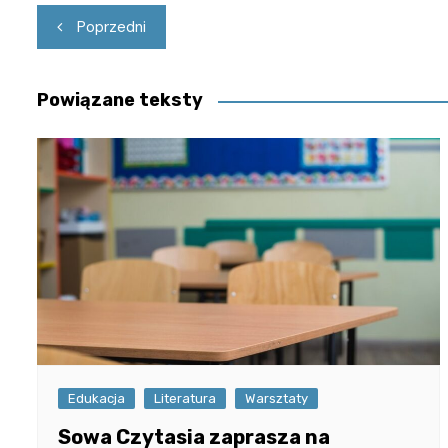
Nawigacja
Poprzedni
wpisu
Powiązane teksty
Edukacja
Literatura
Warsztaty
Sowa Czytasia zaprasza na