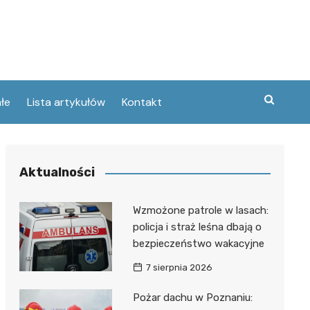
łe
Lista artykułów
Kontakt
zne
Aktualności
ary
ebawiu
urowanej
Wzmożone patrole w lasach:
w
policja i straż leśna dbają o
kie
bezpieczeństwo wakacyjne
Poznaniu
ckie
ce
7 sierpnia 2026
wej
ec
tszego
Pożar dachu w Poznaniu:
usa