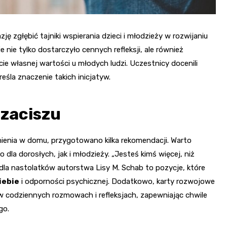
ę zgłębić tajniki wspierania dzieci i młodzieży w rozwijaniu
nie tylko dostarczyło cennych refleksji, ale również
e własnej wartości u młodych ludzi. Uczestnicy docenili
śla znaczenie takich inicjatyw.
zaciszu
nienia w domu, przygotowano kilka rekomendacji. Warto
 dla dorosłych, jak i młodzieży. „Jesteś kimś więcej, niż
 dla nastolatków autorstwa Lisy M. Schab to pozycje, które
iebie
i odporności psychicznej. Dodatkowo, karty rozwojowe
 w codziennych rozmowach i refleksjach, zapewniając chwile
go.