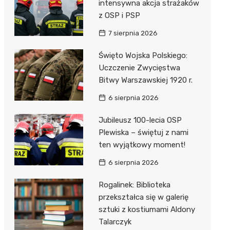
unda
iblioteka
intensywna akcja strażaków
z OSP i PSP
7 sierpnia 2026
lna
Święto Wojska Polskiego:
Uczczenie Zwycięstwa
owe
Bitwy Warszawskiej 1920 r.
6 sierpnia 2026
Jubileusz 100-lecia OSP
Plewiska – świętuj z nami
ten wyjątkowy moment!
6 sierpnia 2026
Rogalinek: Biblioteka
przekształca się w galerię
sztuki z kostiumami Aldony
Talarczyk