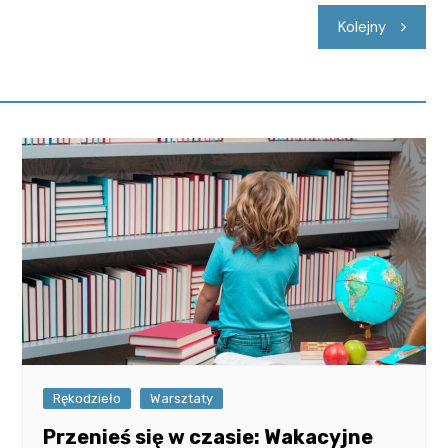
Kolejny
Rękodzieło
Warsztaty
Przenieś się w czasie: Wakacyjne