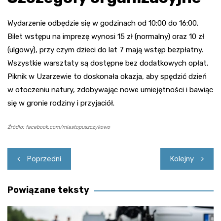
Wydarzenie odbędzie się w godzinach od 10:00 do 16:00.
Bilet wstępu na imprezę wynosi 15 zł (normalny) oraz 10 zł
(ulgowy), przy czym dzieci do lat 7 mają wstęp bezpłatny.
Wszystkie warsztaty są dostępne bez dodatkowych opłat.
Piknik w Uzarzewie to doskonała okazja, aby spędzić dzień
w otoczeniu natury, zdobywając nowe umiejętności i bawiąc
się w gronie rodziny i przyjaciół.
Źródło: facebook.com/miastopuszczykowo
Nawigacja
Poprzedni
Kolejny
wpisu
Powiązane teksty