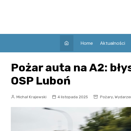
Skip
to
content
Home
Aktualności
Pożar auta na A2: bł
OSP Luboń
,
Michał Krajewski
4 listopada 2025
Pożary
Wydarze