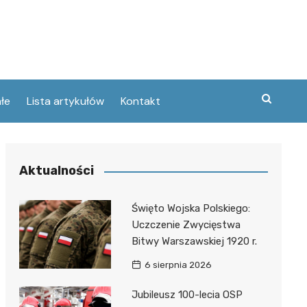
łe
Lista artykułów
Kontakt
zne
Aktualności
ary
ebawiu
urowanej
Święto Wojska Polskiego:
w
Uczczenie Zwycięstwa
kie
Bitwy Warszawskiej 1920 r.
Poznaniu
ckie
ce
6 sierpnia 2026
wej
ec
tszego
Jubileusz 100-lecia OSP
usa