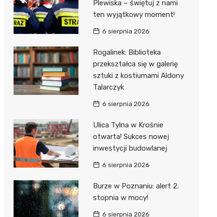
unda
iblioteka
Plewiska – świętuj z nami
ten wyjątkowy moment!
6 sierpnia 2026
lna
Rogalinek: Biblioteka
przekształca się w galerię
owe
sztuki z kostiumami Aldony
Talarczyk
6 sierpnia 2026
Ulica Tylna w Krośnie
otwarta! Sukces nowej
inwestycji budowlanej
6 sierpnia 2026
Burze w Poznaniu: alert 2.
stopnia w mocy!
6 sierpnia 2026