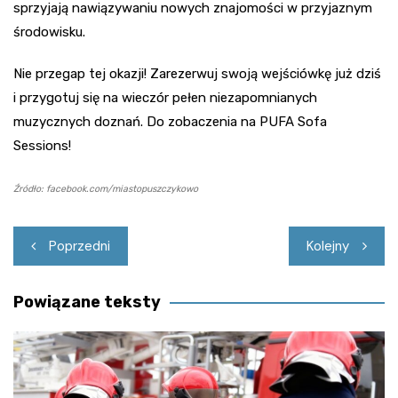
sprzyjają nawiązywaniu nowych znajomości w przyjaznym
środowisku.
Nie przegap tej okazji! Zarezerwuj swoją wejściówkę już dziś
i przygotuj się na wieczór pełen niezapomnianych
muzycznych doznań. Do zobaczenia na PUFA Sofa
Sessions!
Źródło: facebook.com/miastopuszczykowo
Nawigacja
Poprzedni
Kolejny
wpisu
Powiązane teksty