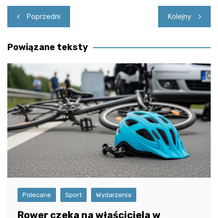
Nawigacja
Poprzedni
Kolejny
wpisu
Powiązane teksty
Polecane
Sport
Wydarzenia
Rower czeka na właściciela w