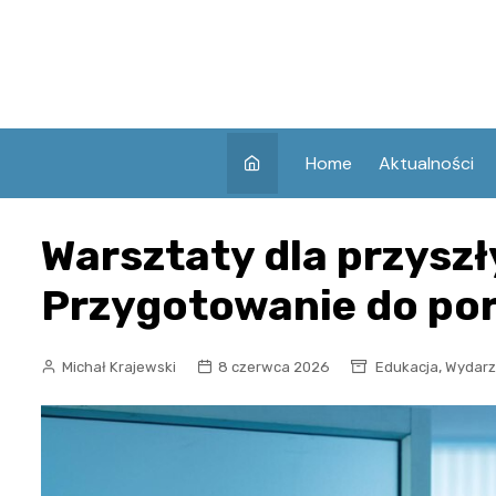
Skip
to
content
Home
Aktualności
Warsztaty dla przysz
Przygotowanie do po
,
Michał Krajewski
8 czerwca 2026
Edukacja
Wydarz