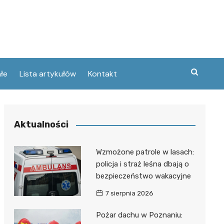
łe
Lista artykułów
Kontakt
zne
Aktualności
ary
ebawiu
urowanej
Wzmożone patrole w lasach:
w
policja i straż leśna dbają o
kie
bezpieczeństwo wakacyjne
Poznaniu
ckie
ce
7 sierpnia 2026
wej
ec
tszego
Pożar dachu w Poznaniu:
usa