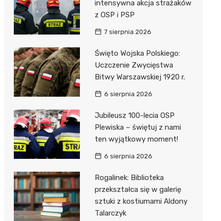
unda
iblioteka
intensywna akcja strażaków
z OSP i PSP
7 sierpnia 2026
lna
Święto Wojska Polskiego:
Uczczenie Zwycięstwa
owe
Bitwy Warszawskiej 1920 r.
6 sierpnia 2026
Jubileusz 100-lecia OSP
Plewiska – świętuj z nami
ten wyjątkowy moment!
6 sierpnia 2026
Rogalinek: Biblioteka
przekształca się w galerię
sztuki z kostiumami Aldony
Talarczyk