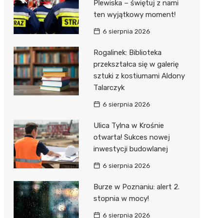
unda
iblioteka
Plewiska – świętuj z nami
ten wyjątkowy moment!
6 sierpnia 2026
lna
Rogalinek: Biblioteka
przekształca się w galerię
owe
sztuki z kostiumami Aldony
Talarczyk
6 sierpnia 2026
Ulica Tylna w Krośnie
otwarta! Sukces nowej
inwestycji budowlanej
6 sierpnia 2026
Burze w Poznaniu: alert 2.
stopnia w mocy!
6 sierpnia 2026