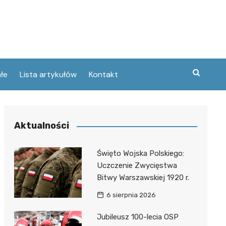
łe
Lista artykułów
Kontakt
zne
Aktualności
ary
ebawiu
urowanej
Święto Wojska Polskiego:
w
Uczczenie Zwycięstwa
kie
Bitwy Warszawskiej 1920 r.
Poznaniu
ckie
ce
6 sierpnia 2026
wej
ec
tszego
Jubileusz 100-lecia OSP
usa