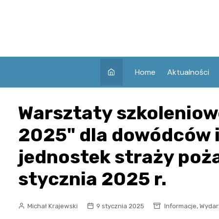
Skip
to
content
Home
Aktualności
Warsztaty szkolenio
2025" dla dowódców i
jednostek straży poża
stycznia 2025 r.
,
Michał Krajewski
9 stycznia 2025
Informacje
Wydar