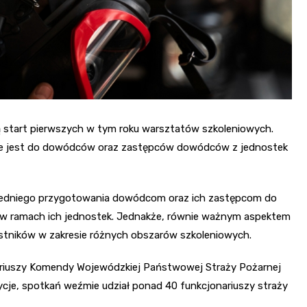
bą start pierwszych w tym roku warsztatów szkoleniowych.
e jest do dowódców oraz zastępców dowódców z jednostek
iedniego przygotowania dowódcom oraz ich zastępcom do
 w ramach ich jednostek. Jednakże, równie ważnym aspektem
zestników w zakresie różnych obszarów szkoleniowych.
riuszy Komendy Wojewódzkiej Państwowej Straży Pożarnej
ycje, spotkań weźmie udział ponad 40 funkcjonariuszy straży