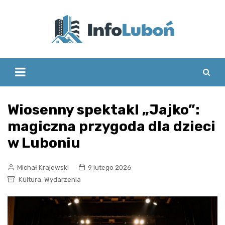
Skip
to
content
Wiosenny spektakl „Jajko”:
magiczna przygoda dla dzieci
w Luboniu
Michał Krajewski
9 lutego 2026
,
Kultura
Wydarzenia