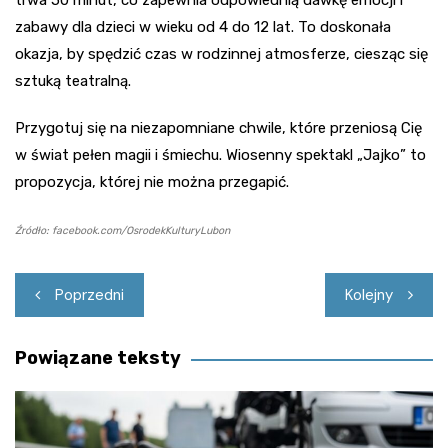
trwa 50 minut, co zapewnia odpowiednią dawkę emocji i
zabawy dla dzieci w wieku od 4 do 12 lat. To doskonała
okazja, by spędzić czas w rodzinnej atmosferze, ciesząc się
sztuką teatralną.
Przygotuj się na niezapomniane chwile, które przeniosą Cię
w świat pełen magii i śmiechu. Wiosenny spektakl „Jajko” to
propozycja, której nie można przegapić.
Źródło: facebook.com/OsrodekKulturyLubon
Nawigacja
Poprzedni
Kolejny
wpisu
Powiązane teksty