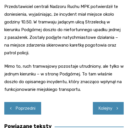
Przedstawiciel centrali Nadzoru Ruchu MPK potwierdził te
doniesienia, wyjaśniając, że incydent miał miejsce około
godziny 10.50. W tramwaju jadącym ulicą Strzelecką w
kierunku Podgórnej doszło do niefortunnego upadku jednej
z pasażerek. Zostały podjęte natychmiastowe działania –
na miejsce zdarzenia skierowano karetkę pogotowia oraz
patrol policji.
Mimo to, ruch tramwajowy pozostaje utrudniony, ale tylko w
jednym kierunku – w stronę Podgórnej. To tam właśnie
doszło do opisanego incydentu, który znacząco wpłynął na
funkcjonowanie miejskiego transportu.
Nawigacja
Poprzedni
Kolejny
wpisu
Powiązane teksty