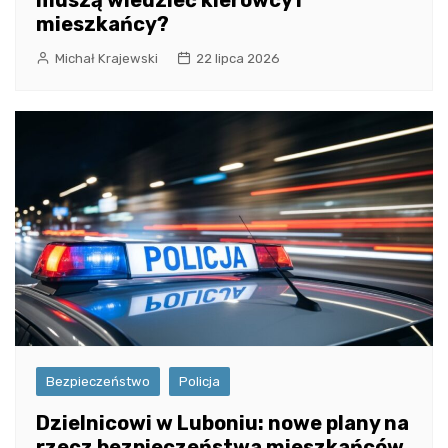
muszą wiedzieć kierowcy i
mieszkańcy?
Michał Krajewski
22 lipca 2026
Bezpieczeństwo
Policja
Dzielnicowi w Luboniu: nowe plany na
rzecz bezpieczeństwa mieszkańców