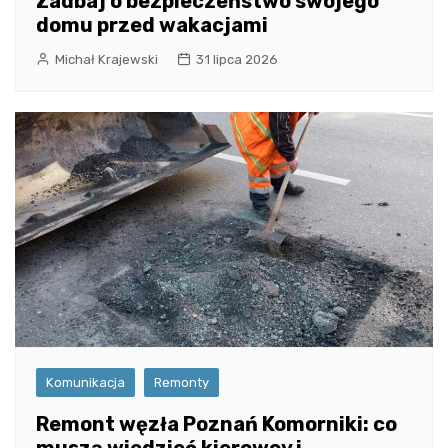
Zadbaj o bezpieczeństwo swojego
domu przed wakacjami
Michał Krajewski
31 lipca 2026
Komunikacja
Remonty
Remont węzła Poznań Komorniki: co