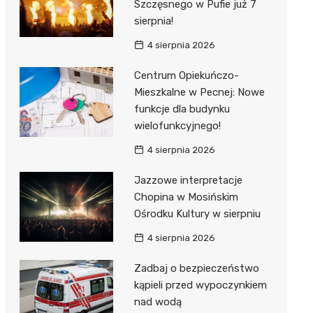
unda
iblioteka
Szczęsnego w Pufie już 7
sierpnia!
4 sierpnia 2026
lna
Centrum Opiekuńczo-
Mieszkalne w Pecnej: Nowe
owe
funkcje dla budynku
wielofunkcyjnego!
4 sierpnia 2026
Jazzowe interpretacje
Chopina w Mosińskim
Ośrodku Kultury w sierpniu
4 sierpnia 2026
Zadbaj o bezpieczeństwo
kąpieli przed wypoczynkiem
nad wodą