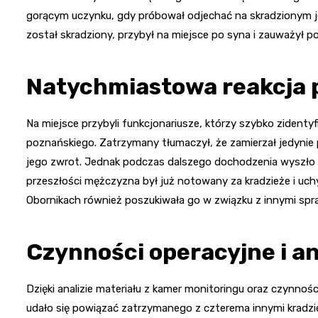
gorącym uczynku, gdy próbował odjechać na skradzionym jed
został skradziony, przybył na miejsce po syna i zauważył 
Natychmiastowa reakcja p
Na miejsce przybyli funkcjonariusze, którzy szybko zidenty
poznańskiego. Zatrzymany tłumaczył, że zamierzał jedynie 
jego zwrot. Jednak podczas dalszego dochodzenia wyszło na
przeszłości mężczyzna był już notowany za kradzieże i uch
Obornikach również poszukiwała go w związku z innymi spr
Czynności operacyjne i a
Dzięki analizie materiału z kamer monitoringu oraz czynn
udało się powiązać zatrzymanego z czterema innymi kradz