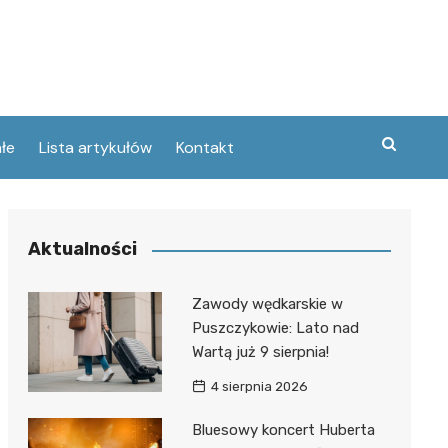
łe
Lista artykułów
Kontakt
zne
Aktualności
ary
ebawiu
urowanej
Zawody wędkarskie w
w
Puszczykowie: Lato nad
kie
Wartą już 9 sierpnia!
Poznaniu
ckie
ce
4 sierpnia 2026
wej
ec
tszego
Bluesowy koncert Huberta
usa