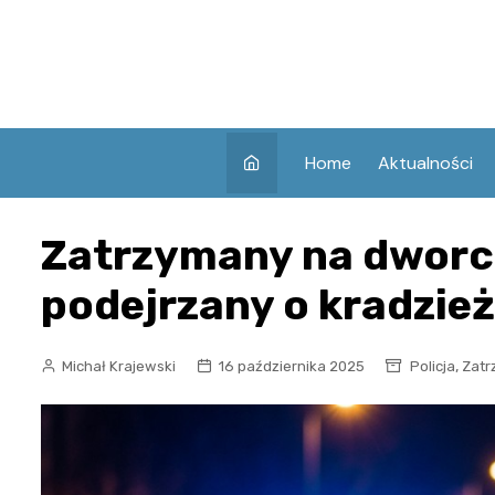
Skip
to
content
Home
Aktualności
Zatrzymany na dworc
podejrzany o kradzie
,
Michał Krajewski
16 października 2025
Policja
Zatr