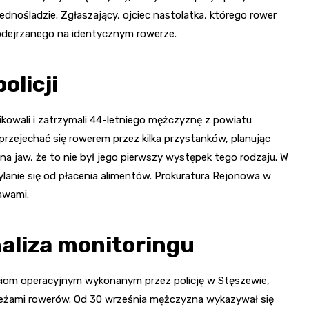
nośladzie. Zgłaszający, ojciec nastolatka, którego rower
podejrzanego na identycznym rowerze.
olicji
fikowali i zatrzymali 44-letniego mężczyznę z powiatu
przejechać się rowerem przez kilka przystanków, planując
 jaw, że to nie był jego pierwszy występek tego rodzaju. W
ylanie się od płacenia alimentów. Prokuratura Rejonowa w
awami.
naliza monitoringu
ościom operacyjnym wykonanym przez policję w Stęszewie,
ieżami rowerów. Od 30 września mężczyzna wykazywał się