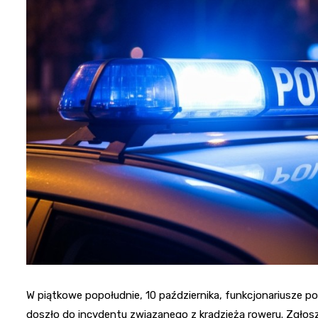
W piątkowe popołudnie, 10 października, funkcjonariusze po
doszło do incydentu związanego z kradzieżą roweru. Zgłos