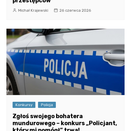
przestępców
Michał Krajewski
26 czerwca 2026
Konkursy
Policja
Zgłoś swojego bohatera
mundurowego – konkurs „Policjant,
który mi pomógł” trwa!