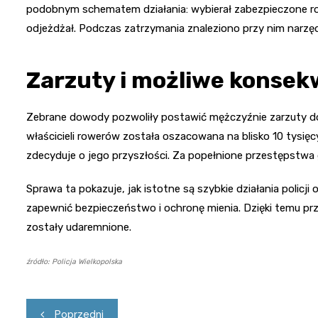
podobnym schematem działania: wybierał zabezpieczone row
odjeżdżał. Podczas zatrzymania znaleziono przy nim narzęd
Zarzuty i możliwe konsek
Zebrane dowody pozwoliły postawić mężczyźnie zarzuty dot
właścicieli rowerów została oszacowana na blisko 10 tysię
zdecyduje o jego przyszłości. Za popełnione przestępstwa 
Sprawa ta pokazuje, jak istotne są szybkie działania policj
zapewnić bezpieczeństwo i ochronę mienia. Dzięki temu prz
zostały udaremnione.
źródło: Policja Wielkopolska
Nawigacja
Poprzedni