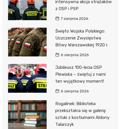
unda
iblioteka
intensywna akcja strażaków
z OSP i PSP
7 sierpnia 2026
lna
Święto Wojska Polskiego:
Uczczenie Zwycięstwa
owe
Bitwy Warszawskiej 1920 r.
6 sierpnia 2026
Jubileusz 100-lecia OSP
Plewiska – świętuj z nami
ten wyjątkowy moment!
6 sierpnia 2026
Rogalinek: Biblioteka
przekształca się w galerię
sztuki z kostiumami Aldony
Talarczyk