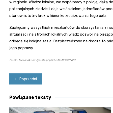
w regionie. Władze lokalne, we współpracy z policją, dążą 
potencjalnych złodziei i daje właścicielom jednośladów poc
stanowi istotny krok w kierunku zrealizowania tego celu.
Zachęcamy wszystkich mieszkańców do skorzystania z nad
aktualizacji na stronach lokalnych władz pozwoli na bieżą
odbędą się kolejne sesje. Bezpieczeństwo na drodze to prio
jego poprawy.
Źródło: facebook.com/profile.php?id=61561335725686
Nawigacja
Poprzedni
wpisu
Powiązane teksty