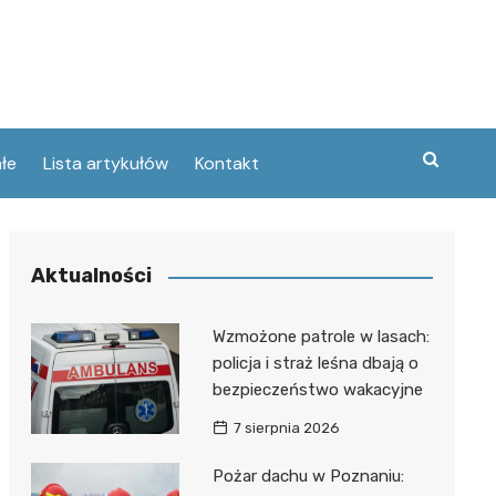
łe
Lista artykułów
Kontakt
zne
Aktualności
ary
ebawiu
urowanej
Wzmożone patrole w lasach:
w
policja i straż leśna dbają o
kie
bezpieczeństwo wakacyjne
Poznaniu
ckie
ce
7 sierpnia 2026
wej
ec
tszego
Pożar dachu w Poznaniu:
usa