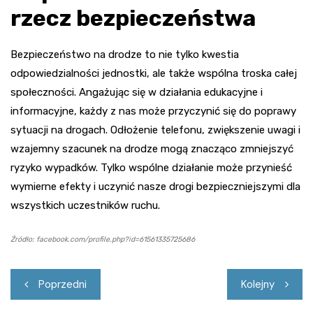
rzecz bezpieczeństwa
Bezpieczeństwo na drodze to nie tylko kwestia
odpowiedzialności jednostki, ale także wspólna troska całej
społeczności. Angażując się w działania edukacyjne i
informacyjne, każdy z nas może przyczynić się do poprawy
sytuacji na drogach. Odłożenie telefonu, zwiększenie uwagi i
wzajemny szacunek na drodze mogą znacząco zmniejszyć
ryzyko wypadków. Tylko wspólne działanie może przynieść
wymierne efekty i uczynić nasze drogi bezpieczniejszymi dla
wszystkich uczestników ruchu.
Źródło: facebook.com/profile.php?id=61561335725686
Nawigacja
Poprzedni
Kolejny
wpisu