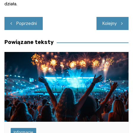
działa.
Nawigacja
Poprzedni
Kolejny
wpisu
Powiązane teksty
Informacje