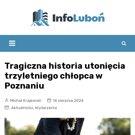
Skip
to
content
Tragiczna historia utonięcia
trzyletniego chłopca w
Poznaniu
Michał Krajewski
14 sierpnia 2024
,
Aktualności
Wydarzenia