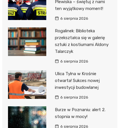
unda
iblioteka
Plewiska – świętuj z nami
ten wyjątkowy moment!
6 sierpnia 2026
lna
Rogalinek: Biblioteka
przekształca się w galerię
owe
sztuki z kostiumami Aldony
Talarczyk
6 sierpnia 2026
Ulica Tylna w Krośnie
otwarta! Sukces nowej
inwestycji budowlanej
6 sierpnia 2026
Burze w Poznaniu: alert 2.
stopnia w mocy!
6 sierpnia 2026