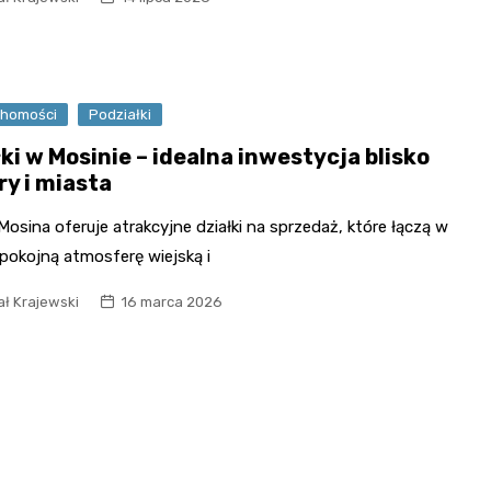
Kaplica bł. Edm
Aromatorium – B
Bojanowskiego
Zapachów
Kolonia mieszka
Park Orientacji
dawnej fabryki
Przestrzennej
chomości
Podziałki
chemicznej
Muzeum Narod
ki w Mosinie – idealna inwestycja blisko
Wartostrada
Rolnictwa
ry i miasta
osina oferuje atrakcyjne działki na sprzedaż, które łączą w
pokojną atmosferę wiejską i
ał Krajewski
16 marca 2026