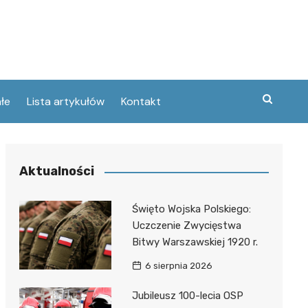
łe
Lista artykułów
Kontakt
zne
Aktualności
ary
ebawiu
urowanej
Święto Wojska Polskiego:
w
Uczczenie Zwycięstwa
kie
Bitwy Warszawskiej 1920 r.
Poznaniu
ckie
ce
6 sierpnia 2026
wej
ec
tszego
Jubileusz 100-lecia OSP
usa