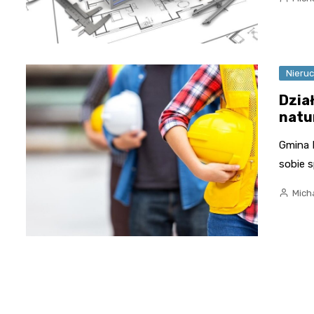
Nieru
Dział
natu
Gmina M
sobie s
Mich