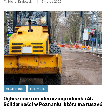
Michał Krajewski
5 marca 2025
Aktualności
Informacje
Ogłoszenie o modernizacji odcinka Al.
Solidarności w Poznaniu, która ma ruszyć