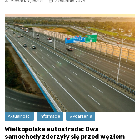
Michał Krajewski
7 kwietnia 2025
Aktualności
Informacje
Wydarzenia
Wielkopolska autostrada: Dwa
samochody zderzyły się przed węzłem