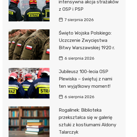
unda
iblioteka
intensywna akcja strażaków
z OSP i PSP
7 sierpnia 2026
lna
Święto Wojska Polskiego:
Uczczenie Zwycięstwa
owe
Bitwy Warszawskiej 1920 r.
6 sierpnia 2026
Jubileusz 100-lecia OSP
Plewiska – świętuj z nami
ten wyjątkowy moment!
6 sierpnia 2026
Rogalinek: Biblioteka
przekształca się w galerię
sztuki z kostiumami Aldony
Talarczyk