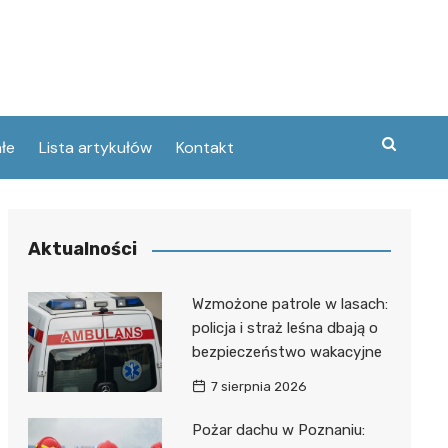
łe
Lista artykułów
Kontakt
zne
Aktualności
ary
ebawiu
urowanej
Wzmożone patrole w lasach:
w
policja i straż leśna dbają o
kie
bezpieczeństwo wakacyjne
Poznaniu
ckie
ce
7 sierpnia 2026
wej
ec
tszego
Pożar dachu w Poznaniu:
usa