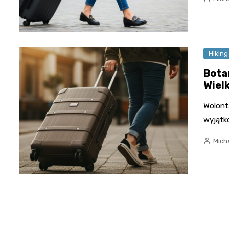
Hiking
Bota
Wiel
Wolont
wyjątk
Mich