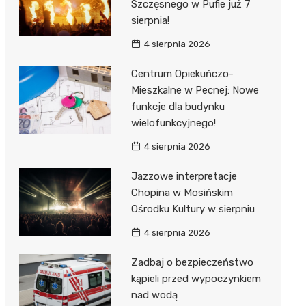
unda
iblioteka
Szczęsnego w Pufie już 7
sierpnia!
4 sierpnia 2026
lna
Centrum Opiekuńczo-
Mieszkalne w Pecnej: Nowe
owe
funkcje dla budynku
wielofunkcyjnego!
4 sierpnia 2026
Jazzowe interpretacje
Chopina w Mosińskim
Ośrodku Kultury w sierpniu
4 sierpnia 2026
Zadbaj o bezpieczeństwo
kąpieli przed wypoczynkiem
nad wodą