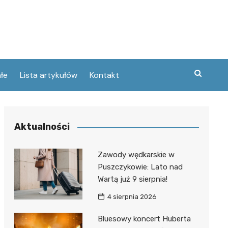
łe
Lista artykułów
Kontakt
zne
Aktualności
ary
ebawiu
urowanej
Zawody wędkarskie w
w
Puszczykowie: Lato nad
kie
Wartą już 9 sierpnia!
Poznaniu
ckie
ce
4 sierpnia 2026
wej
ec
tszego
Bluesowy koncert Huberta
usa