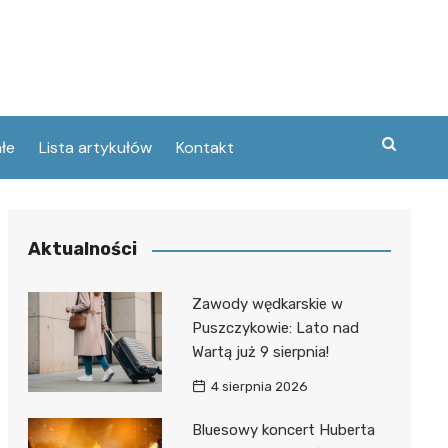
łe
Lista artykułów
Kontakt
zne
Aktualności
ary
ebawiu
urowanej
Zawody wędkarskie w
w
Puszczykowie: Lato nad
kie
Wartą już 9 sierpnia!
Poznaniu
ckie
ce
4 sierpnia 2026
wej
ec
tszego
Bluesowy koncert Huberta
usa