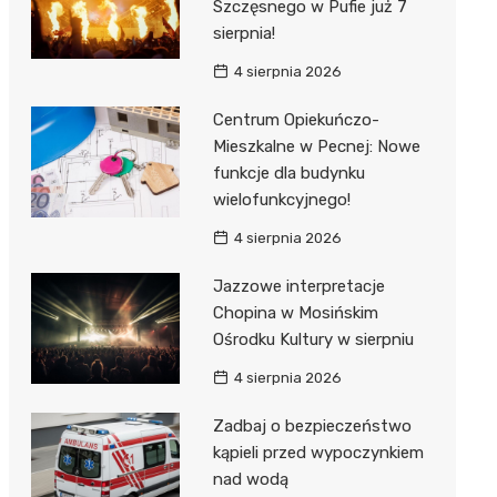
unda
iblioteka
Szczęsnego w Pufie już 7
sierpnia!
4 sierpnia 2026
lna
Centrum Opiekuńczo-
Mieszkalne w Pecnej: Nowe
owe
funkcje dla budynku
wielofunkcyjnego!
4 sierpnia 2026
Jazzowe interpretacje
Chopina w Mosińskim
Ośrodku Kultury w sierpniu
4 sierpnia 2026
Zadbaj o bezpieczeństwo
kąpieli przed wypoczynkiem
nad wodą