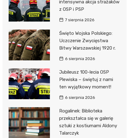
unda
iblioteka
intensywna akcja strażaków
z OSP i PSP
7 sierpnia 2026
lna
Święto Wojska Polskiego:
Uczczenie Zwycięstwa
owe
Bitwy Warszawskiej 1920 r.
6 sierpnia 2026
Jubileusz 100-lecia OSP
Plewiska – świętuj z nami
ten wyjątkowy moment!
6 sierpnia 2026
Rogalinek: Biblioteka
przekształca się w galerię
sztuki z kostiumami Aldony
Talarczyk