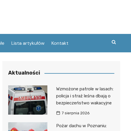
łe
Lista artykułów
Kontakt
zne
Aktualności
ary
ebawiu
urowanej
Wzmożone patrole w lasach:
w
policja i straż leśna dbają o
kie
bezpieczeństwo wakacyjne
Poznaniu
ckie
ce
7 sierpnia 2026
wej
ec
tszego
Pożar dachu w Poznaniu:
usa