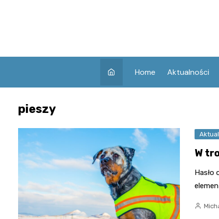
Skip
to
content
Home
Aktualności
pieszy
Aktual
W tr
Hasło 
elemen
Mich