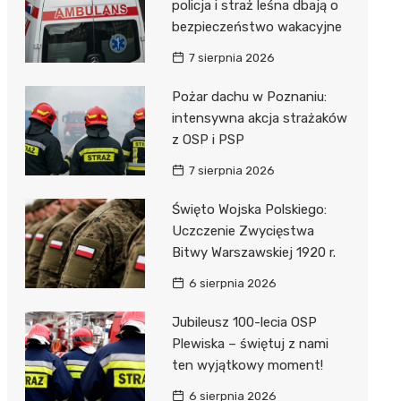
unda
iblioteka
policja i straż leśna dbają o
bezpieczeństwo wakacyjne
7 sierpnia 2026
lna
Pożar dachu w Poznaniu:
intensywna akcja strażaków
owe
z OSP i PSP
7 sierpnia 2026
Święto Wojska Polskiego:
Uczczenie Zwycięstwa
Bitwy Warszawskiej 1920 r.
6 sierpnia 2026
Jubileusz 100-lecia OSP
Plewiska – świętuj z nami
ten wyjątkowy moment!
6 sierpnia 2026