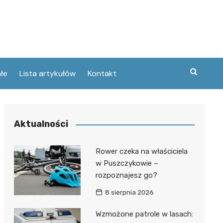
łe
Lista artykułów
Kontakt
zne
Aktualności
ary
ebawiu
urowanej
Rower czeka na właściciela
w
w Puszczykowie –
kie
rozpoznajesz go?
Poznaniu
ckie
ce
8 sierpnia 2026
wej
ec
tszego
Wzmożone patrole w lasach:
usa