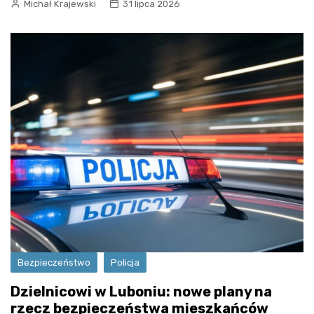
Michał Krajewski
31 lipca 2026
Bezpieczeństwo
Policja
Dzielnicowi w Luboniu: nowe plany na
rzecz bezpieczeństwa mieszkańców